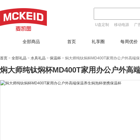
U盘定制
移动电源
广
T恤定制
全部商品
首页
礼享圈
每周优价
首页
>
全部礼品
>
水具礼品
>
保温杯
>
焖大师纯钛焖杯MD400T家用办公户外高端
焖大师纯钛焖杯MD400T家用办公户外高