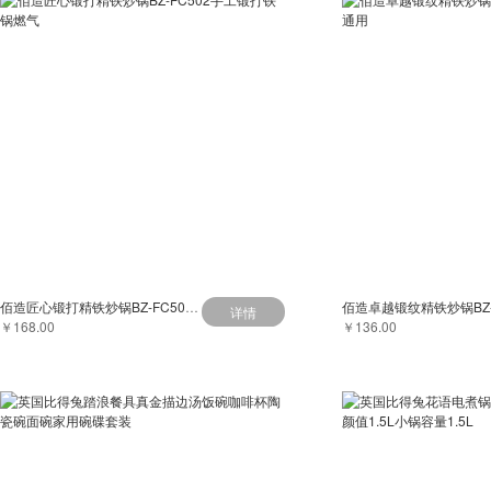
佰造匠心锻打精铁炒锅BZ-FC502手工锻打铁锅燃气
详情
￥168.00
￥136.00