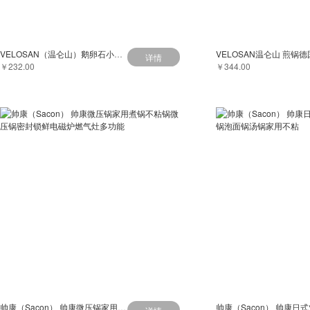
VELOSAN（温仑山）鹅卵石小奶锅多功能网红辅食锅汤锅不粘锅
详情
￥232.00
￥344.00
帅康（Sacon） 帅康微压锅家用煮锅不粘锅微压锅密封锁鲜电磁炉燃气灶多功能