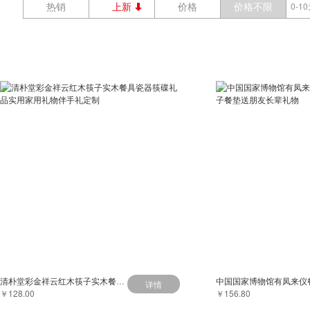
热销
上新
价格
价格不限
0-1
清朴堂彩金祥云红木筷子实木餐具瓷器筷碟礼品实用家用礼物伴手礼定制
详情
￥128.00
￥156.80