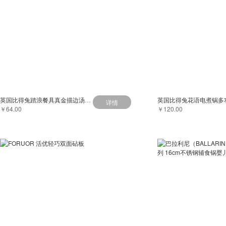
英国比得兔踏浪餐具真金描边汤饭碗咖啡杯陶瓷碗面碗家用碗碟套装
详情
￥64.00
￥120.00