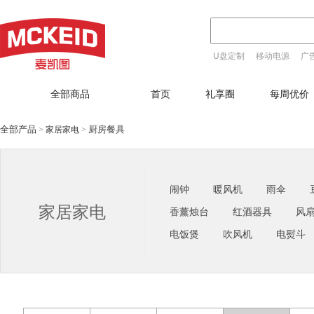
U盘定制
移动电源
广
T恤定制
全部商品
首页
礼享圈
每周优价
全部产品
厨房餐具
家居家电
>
>
闹钟
暖风机
雨伞
家居家电
香薰烛台
红酒器具
风
电饭煲
吹风机
电熨斗