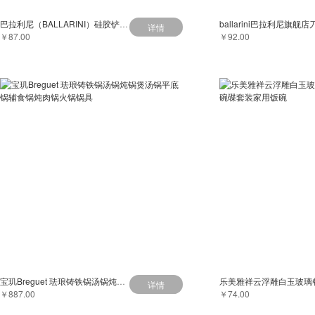
巴拉利尼（BALLARINI）硅胶铲锅铲套装 防烫耐高温 不粘锅专用 硅胶勺 （大）硅胶铲
详情
￥87.00
￥92.00
宝玑Breguet 珐琅铸铁锅汤锅炖锅煲汤锅平底锅辅食锅炖肉锅火锅锅具
详情
￥887.00
￥74.00