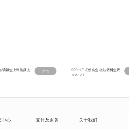
富光保鲜盒玻璃饭盒上班族微波炉分隔加热
900ml日式便当盒 微波塑料盒双层饭盒韩式餐具便携保鲜盒健身外带
详情
￥27.20
员中心
支付及财务
关于我们