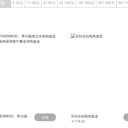
不限
0-10元
11-30元
31-50元
51-100元
101-200元
201-500元
501-
膳魔师（THERMOS） 带分隔免注水电热饭盒便携插电带饭神器智能午餐盒加热饭盒
乐扣乐扣电热饭盒
详情
￥179.20