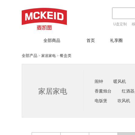
U盘定制
T恤定制
全部商品
首页
礼享圈
全部产品
餐盒类
家居家电
>
>
闹钟
暖风机
家居家电
香薰烛台
红酒器
电饭煲
吹风机