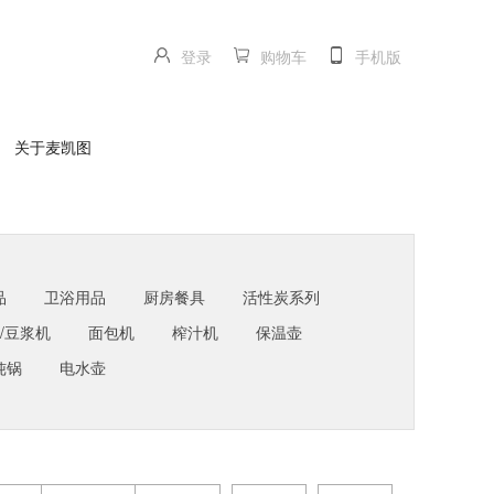
登录
购物车
手机版
关于麦凯图
品
卫浴用品
厨房餐具
活性炭系列
/豆浆机
面包机
榨汁机
保温壶
炖锅
电水壶