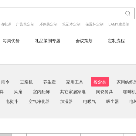
移动电源
广告笔定制
环保袋定制
笔记本定制
保温杯定制
LAMY凌美笔
每周优价
礼品策划专题
会议策划
定制流程
雨伞
豆浆机
养生壶
家用工具
餐盒类
家用纺织
具
风扇
室内配饰
其它家居家电
陶瓷餐具
咖啡机
电熨斗
空气净化器
加湿器
电暖气
吸尘器
电