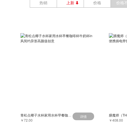
热销
上新
价格
价格
青松点椰子水杯家用水杯早餐咖啡杯牛奶杯in风简约异形高颜值创意
详情
￥72.00
￥408.00