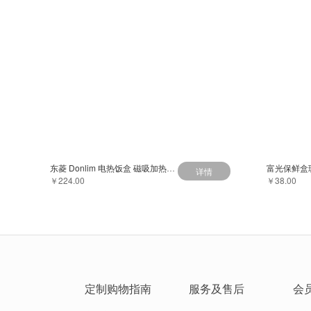
东菱 Donlim 电热饭盒 磁吸加热便当盒 免注水保温饭盒全身水洗 静音加热 DL-1166 麟光蓝
详情
￥224.00
￥38.00
定制购物指南
服务及售后
会