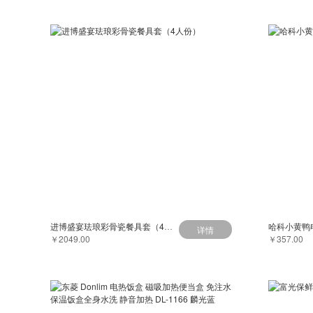
进博盛宴珐琅彩骨瓷餐具套（4人份）
哈科小黄鸭
详情
￥2049.00
￥357.00