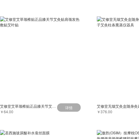
艾修堂艾草颈椎贴正品膝关节艾灸贴肩颈发热敷贴艾叶贴
详情
￥64.00
￥376.00