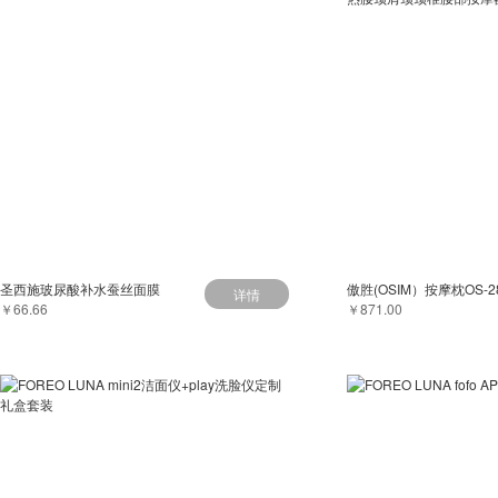
圣西施玻尿酸补水蚕丝面膜
详情
￥66.66
￥871.00