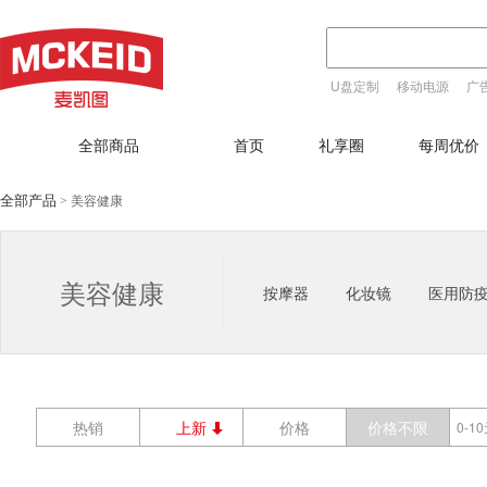
U盘定制
移动电源
广
T恤定制
全部商品
首页
礼享圈
每周优价
全部产品
美容健康
>
美容健康
按摩器
化妆镜
医用防
热销
上新
价格
价格不限
0-1