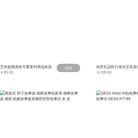
艾灸贴随身灸可重复利用温灸器艾叶艾草家用艾绒宫寒热敷礼盒6只听日迷你艾灸器+60根艾柱
详情
￥93.00
￥128.00