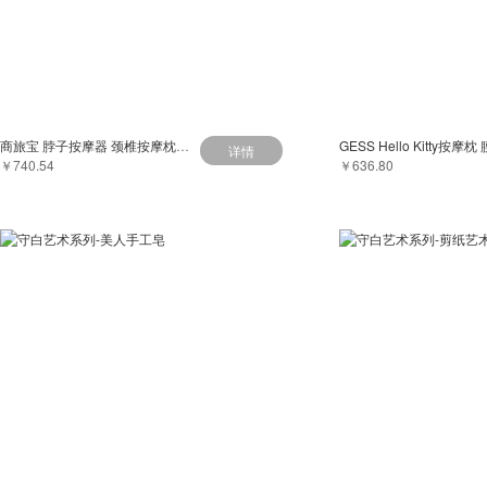
商旅宝 脖子按摩器 颈椎按摩枕家用 颈椎按摩器 颈部 热敷按摩披肩腰部背部按摩仪 灰 色
详情
￥740.54
￥636.80