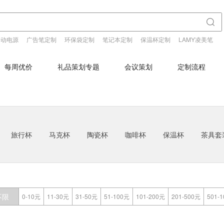
移动电源
广告笔定制
环保袋定制
笔记本定制
保温杯定制
LAMY凌美笔
每周优价
礼品策划专题
会议策划
定制流程
旅行杯
马克杯
陶瓷杯
咖啡杯
保温杯
茶具套
不限
0-10元
11-30元
31-50元
51-100元
101-200元
201-500元
501-