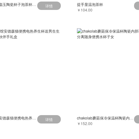
木笙玩物羊脂玉陶瓷杯子泡茶杯茶水分离杯办公室水杯大容量马克杯
提手显温泡茶杯
详情
￥104.00
大英博物馆安德森猫便携电热养生杯送男生生日礼物女中秋伴手礼盒
chakolab蘑菇保冷保温杯陶瓷内胆不锈钢茶水分离随身便携水杯子女
详情
￥152.00