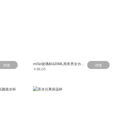
miGo玻璃杯420ML商务男女办公大容量水杯带把手茶水分离泡茶杯子带茶隔
详情
详情
￥96.00