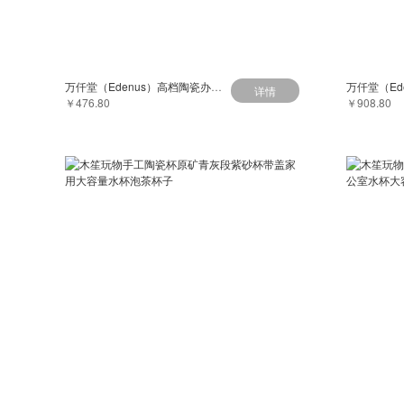
万仟堂（Edenus）高档陶瓷办公杯 泡茶带盖茶水杯功夫茶杯主人杯伴手礼送礼盒
详情
￥476.80
￥908.80