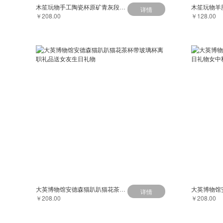
木笙玩物手工陶瓷杯原矿青灰段紫砂杯带盖家用大容量水杯泡茶杯子
详情
￥208.00
￥128.00
大英博物馆安德森猫趴趴猫花茶杯带玻璃杯离职礼品送女友生日礼物
详情
￥208.00
￥208.00