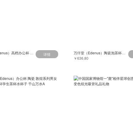
万仟堂（Edenus）高档办公杯 陶瓷杯男士水杯茶水分离马克杯带滤网
万仟堂（Edenus）陶瓷泡茶杯办公杯个人专用高档水杯春竹
详情
￥636.80