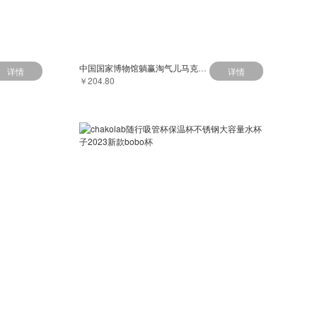
中国国家博物馆躺赢淘气儿马克杯陶瓷杯创意杯子情侣礼物送朋友
详情
详情
￥204.80