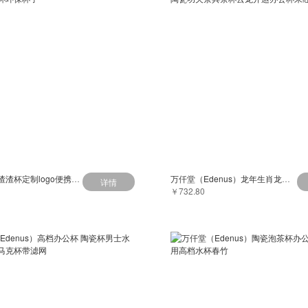
青松点咖啡渣渣杯定制logo便携杯户外露营分享杯咖啡渣杯环保杯子
万仟堂（Edenus）龙年生肖龙纹主人杯高档陶瓷功夫茶具茶杯云龙开运办公杯朱红釉
详情
￥732.80