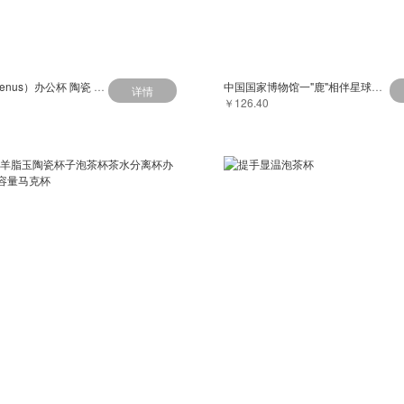
万仟堂（Edenus）办公杯 陶瓷 敦煌系列男女办公室咖啡杯学生茶杯水杯子 千山万水A
中国国家博物馆一"鹿"相伴星球创意杯礼物渐变色炫光吸管礼品礼物
详情
￥126.40