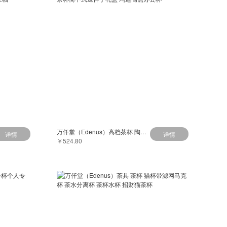
万仟堂（Edenus）高档茶杯 陶瓷功夫茶杯泡茶杯简中式送伴手礼盒 鸿运高照办公杯
详情
详情
￥524.80