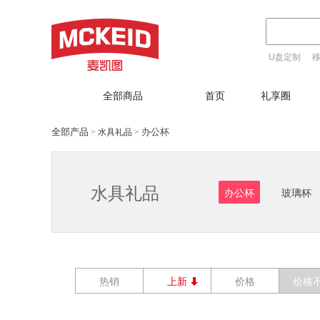
U盘定制
T恤定制
全部商品
首页
礼享圈
全部产品
办公杯
水具礼品
>
>
水具礼品
办公杯
玻璃杯
热销
上新
价格
价格