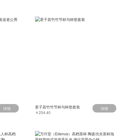
君子若竹竹节杯与杯垫套装
详情
详情
￥254.40