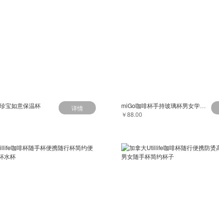
 珍宝如意保温杯
miGo咖啡杯手持玻璃杯男女学生水杯便携式吸管杯泡茶随手杯子
详情
￥88.00