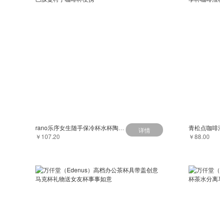
rano乐序女生随手保冷杯水杯陶瓷内胆迷你多巴胺曼特宁咖啡杯便携
详情
￥107.20
￥88.00