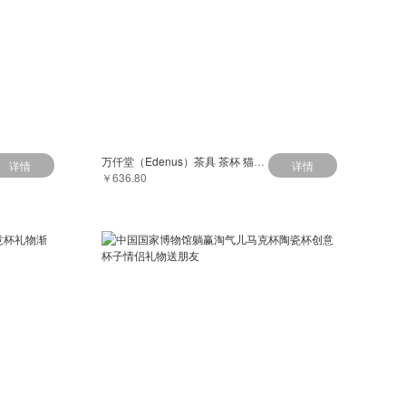
万仟堂（Edenus）茶具 茶杯 猫杯带滤网马克杯 茶水分离杯 茶杯水杯 招财猫茶杯
详情
详情
￥636.80