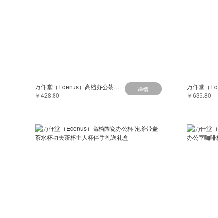
万仟堂（Edenus）高档办公茶杯具带盖创意马克杯礼物送女友杯事事如意
详情
￥428.80
￥636.80