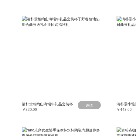
清朴堂相约山海端午礼品套装杯子野餐包地垫组合商务送礼企业团购福利礼
详情
￥320.00
￥448.00