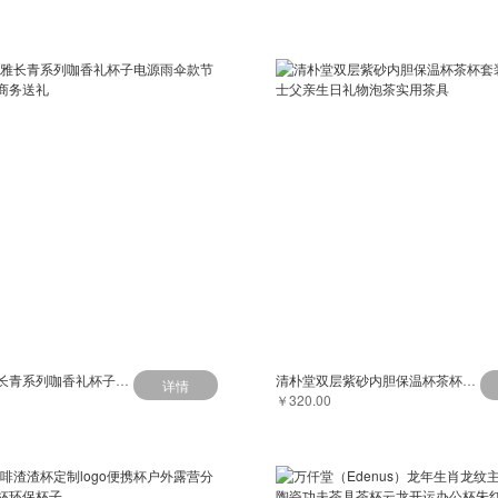
清朴堂小雅长青系列咖香礼杯子电源雨伞款节日商务礼品商务送礼
清朴堂双层紫砂内胆保温杯茶杯套装送老公男士父亲生日礼物泡茶实用茶具
详情
￥320.00