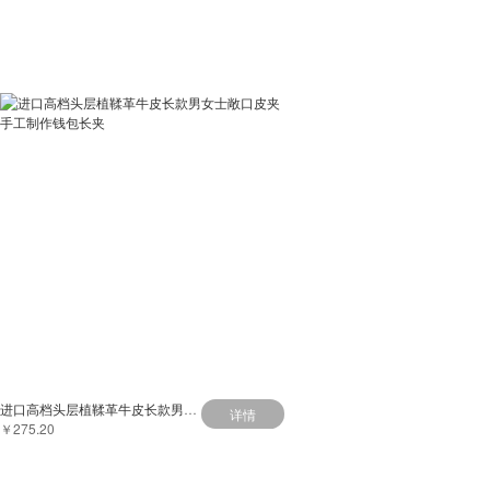
进口高档头层植鞣革牛皮长款男女士敞口皮夹手工制作钱包长夹
详情
￥275.20