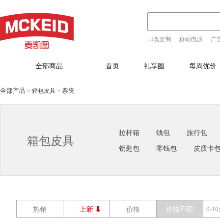
U盘定制
移动电源
广
T恤定制
全部商品
首页
礼享圈
每周优价
全部产品
票夹
箱包皮具
>
>
拉杆箱
钱包
旅行包
箱包皮具
钥匙包
零钱包
皮质卡
热销
上新
价格
价格不限
0-1