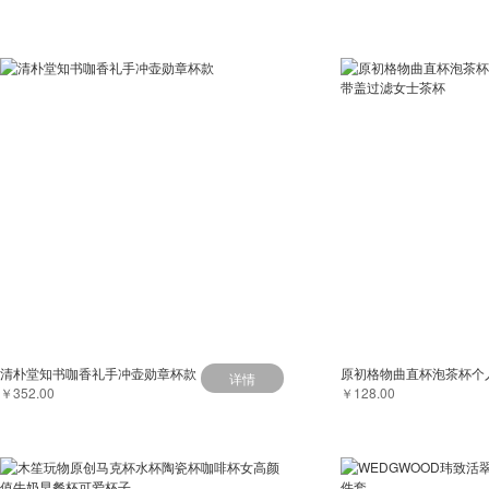
清朴堂知书咖香礼手冲壶勋章杯款
详情
￥352.00
￥128.00