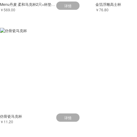
Menu丹麦 柔和马克杯2只+杯垫（可做杯盖）2只+搅拌匙2只
金箔浮雕高士杯
详情
￥569.00
￥76.80
仿骨瓷马克杯
详情
￥11.20