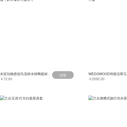
木笙玩物原创马克杯水杯陶瓷杯咖啡杯女高颜值牛奶早餐杯可爱杯子
详情
￥72.00
￥2592.00