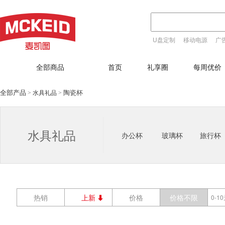
U盘定制
移动电源
广
T恤定制
全部商品
首页
礼享圈
每周优价
全部产品
陶瓷杯
水具礼品
>
>
水具礼品
办公杯
玻璃杯
旅行杯
热销
上新
价格
价格不限
0-1