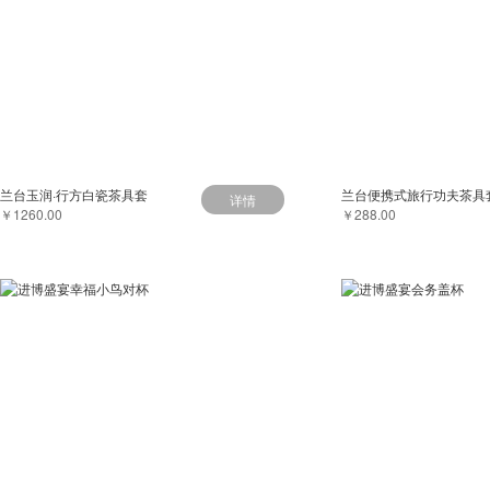
兰台玉润·行方白瓷茶具套
兰台便携式旅行功夫茶具
详情
￥1260.00
￥288.00