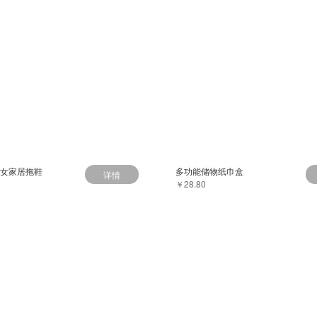
-女家居拖鞋
多功能储物纸巾盒
详情
￥28.80