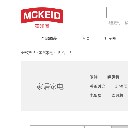
U盘定制
T恤定制
全部商品
首页
礼享圈
全部产品
卫浴用品
家居家电
>
>
闹钟
暖风机
家居家电
香薰烛台
红酒器
电饭煲
吹风机