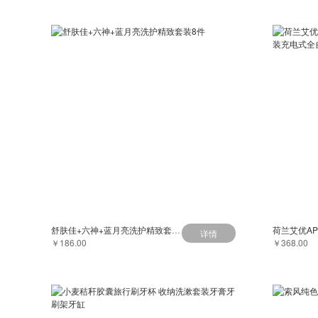
舒肤佳+六神+蓝月亮洗护精致套装8件
详情
￥186.00
￥368.00