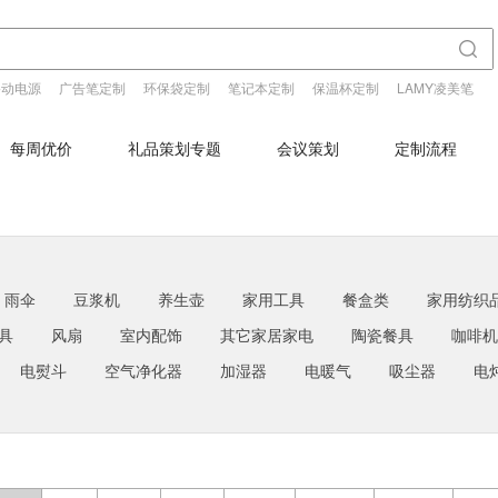
移动电源
广告笔定制
环保袋定制
笔记本定制
保温杯定制
LAMY凌美笔
每周优价
礼品策划专题
会议策划
定制流程
雨伞
豆浆机
养生壶
家用工具
餐盒类
家用纺织
具
风扇
室内配饰
其它家居家电
陶瓷餐具
咖啡机
电熨斗
空气净化器
加湿器
电暖气
吸尘器
电