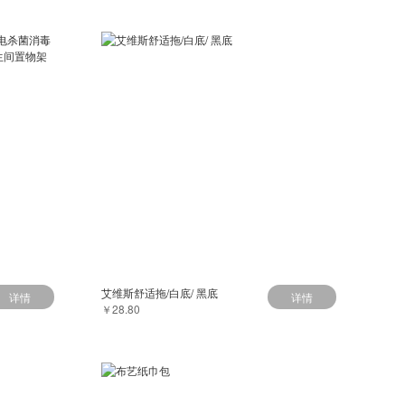
艾维斯舒适拖/白底/ 黑底
详情
详情
￥28.80