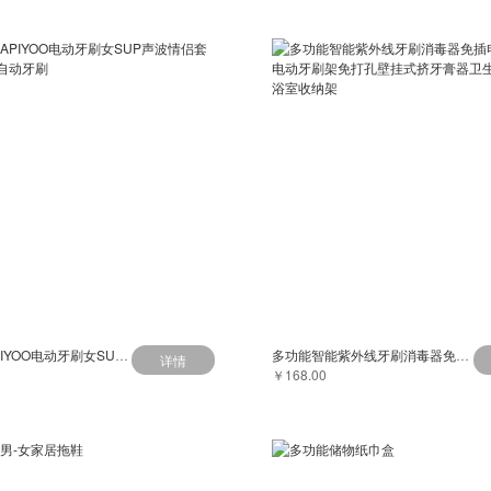
荷兰艾优APIYOO电动牙刷女SUP声波情侣套装充电式全自动牙刷
多功能智能紫外线牙刷消毒器免插电杀菌消毒电动牙刷架免打孔壁挂式挤牙膏器卫生间置物架浴室收纳架
详情
￥168.00