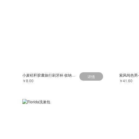
小麦秸秆胶囊旅行刷牙杯 收纳洗漱套装牙膏牙刷架牙缸
索风纯色男
详情
￥8.00
￥41.60