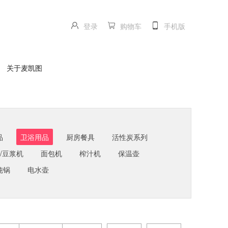
登录
购物车
手机版
关于麦凯图
品
卫浴用品
厨房餐具
活性炭系列
/豆浆机
面包机
榨汁机
保温壶
炖锅
电水壶