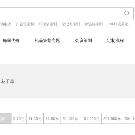
移动电源
广告笔定制
环保袋定制
笔记本定制
保温杯定制
LAMY凌美笔
每周优价
礼品策划专题
会议策划
定制流程
花千源
不限
0-10元
11-30元
31-50元
51-100元
101-200元
201-500元
501-