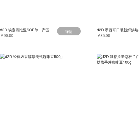
d2D 埃塞俄比亚SOE单一产区新鲜烘焙精品意式咖啡豆500g
详情
￥90.00
￥85.00