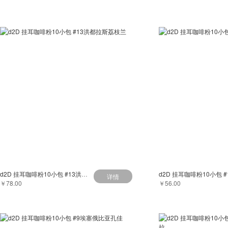
d2D 挂耳咖啡粉10小包 #13洪都拉斯荔枝兰
详情
￥78.00
￥56.00