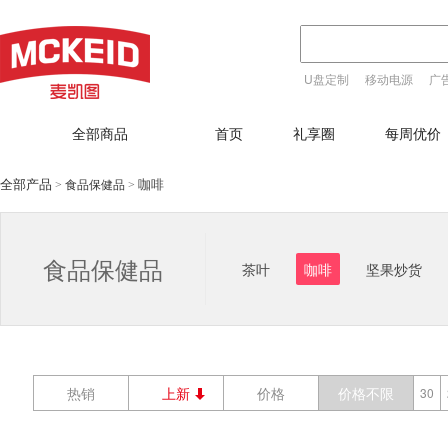
U盘定制
移动电源
广
T恤定制
全部商品
首页
礼享圈
每周优价
全部产品
咖啡
食品保健品
>
>
食品保健品
茶叶
咖啡
坚果炒货
热销
上新
价格
价格不限
30