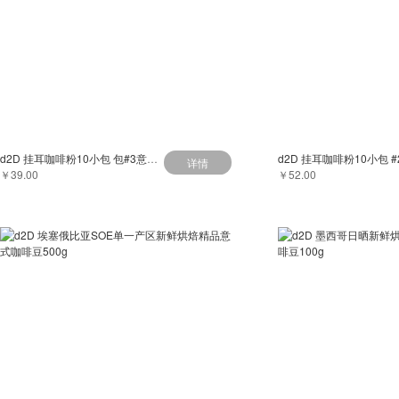
d2D 挂耳咖啡粉10小包 包#3意式拼配
详情
￥39.00
￥52.00