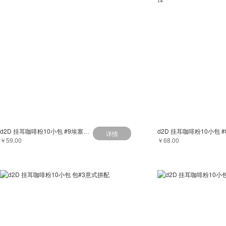
d2D 挂耳咖啡粉10小包 #9埃塞俄比亚孔佳
详情
￥59.00
￥68.00