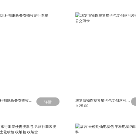
P.travel防水杜邦纸折叠衣物收纳行李箱
观复博物馆观复猫卡包文创意可爱萌猫零钱包公交薄卡
详情
￥25.00