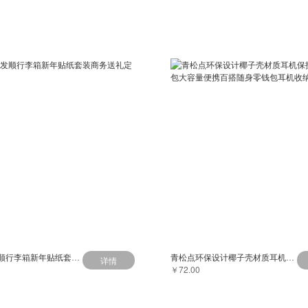
清朴堂喜发顺行李箱新年贴纸套装商务送礼定制
青松点环保设计椰子壳材质耳机保护套小巧小包大容量便携百搭随身零钱包耳机收纳包
详情
￥72.00