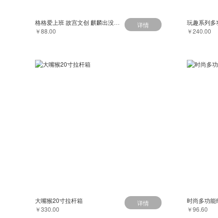
格格爱上班 故宫文创 麒麟出没御用帆布袋 可水洗 经久耐用
玩趣系列多
详情
￥88.00
￥240.00
大嘴猴20寸拉杆箱
时尚多功能
详情
￥330.00
￥96.60