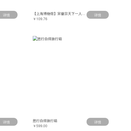
【上海博物馆】宋徽宗天下一人帆布包
详情
详情
￥109.76
悠行自得旅行箱
详情
详情
￥599.00