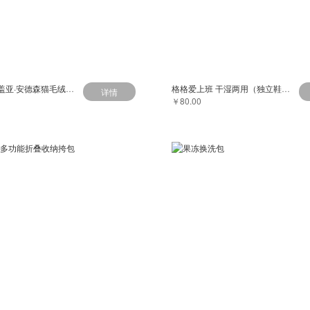
大英博物馆盖亚·安德森猫毛绒手机包斜挎包零钱包
格格爱上班 干湿两用（独立鞋仓）健身旅行包
详情
￥80.00