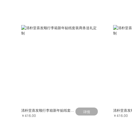
清朴堂喜发顺行李箱新年贴纸套装商务送礼定制
详情
￥416.00
￥416.00