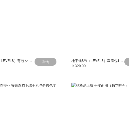
地平线8号（LEVEL8）背包 休闲商务笔记本电脑包14英寸 男女通勤双肩包 LA-1835 黑色
地平线8号（LEVEL8）双肩包14英寸电脑休闲文青背包男女简约书包 青色LA-1867-06T00
详情
￥320.00