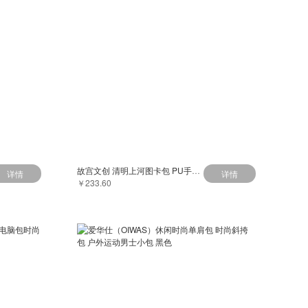
故宫文创 清明上河图卡包 PU手拿卡包 名片包 送礼礼品 生日礼物
详情
详情
￥233.60