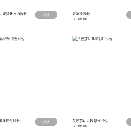
功能折叠收纳挎包
果冻换洗包
详情
￥108.80
纸迷撞色钱包
艾芭莎幼儿园彩虹书包
详情
￥188.00