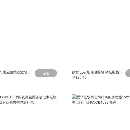
易旅 C28旅行出差便携洗漱包 男旅行套装洗漱用品包 女士化妆包 收纳包 收纳盒
故宫 云磴期仙电脑包 平板电脑内胆包 潜水面料
详情
￥126.40