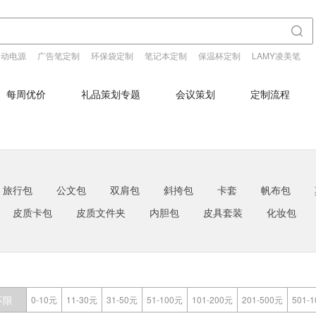
移动电源
广告笔定制
环保袋定制
笔记本定制
保温杯定制
LAMY凌美笔
每周优价
礼品策划专题
会议策划
定制流程
旅行包
公文包
双肩包
斜挎包
卡套
帆布包
皮质卡包
皮质文件夹
内胆包
皮具套装
化妆包
不限
0-10元
11-30元
31-50元
51-100元
101-200元
201-500元
501-