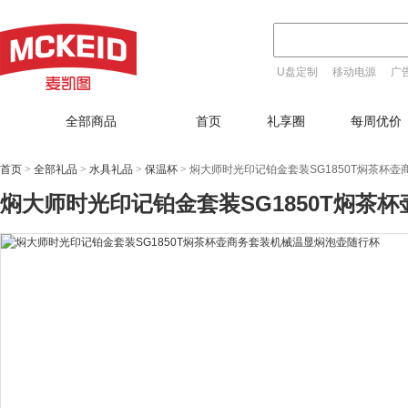
U盘定制
移动电源
广
T恤定制
全部商品
首页
礼享圈
每周优价
首页
>
全部礼品
>
水具礼品
>
保温杯
>
焖大师时光印记铂金套装SG1850T焖茶杯
焖大师时光印记铂金套装SG1850T焖茶