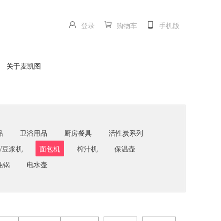
登录
购物车
手机版
关于麦凯图
品
卫浴用品
厨房餐具
活性炭系列
/豆浆机
面包机
榨汁机
保温壶
炖锅
电水壶