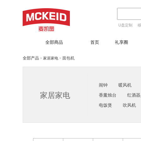
U盘定制
T恤定制
全部商品
首页
礼享圈
全部产品
面包机
家居家电
>
>
闹钟
暖风机
家居家电
香薰烛台
红酒器
电饭煲
吹风机