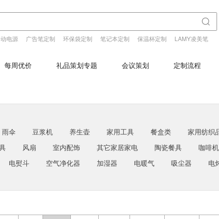
移动电源
广告笔定制
环保袋定制
笔记本定制
保温杯定制
LAMY凌美笔
每周优价
礼品策划专题
会议策划
定制流程
雨伞
豆浆机
养生壶
家用工具
餐盒类
家用纺织
具
风扇
室内配饰
其它家居家电
陶瓷餐具
咖啡机
电熨斗
空气净化器
加湿器
电暖气
吸尘器
电